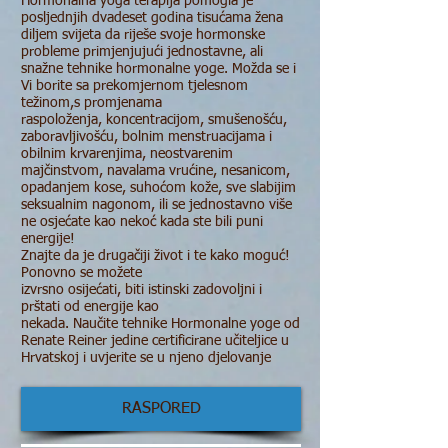
Hormonalna yoga terapija pomogla je
posljednjih dvadeset godina tisućama žena
diljem svijeta da riješe svoje hormonske
probleme primjenjujući jednostavne, ali
snažne tehnike hormonalne yoge. Možda se i
Vi borite sa prekomjernom tjelesnom
težinom,s promjenama
raspoloženja, koncentracijom, smušenošću,
zaboravljivošću, bolnim menstruacijama i
obilnim krvarenjima, neostvarenim
majčinstvom, navalama vrućine, nesanicom,
opadanjem kose, suhoćom kože, sve slabijim
seksualnim nagonom, ili se jednostavno više
ne osjećate kao nekoć kada ste bili puni
energije!
Znajte da je drugačiji život i te kako moguć!
Ponovno se možete
izvrsno osijećati, biti istinski zadovoljni i
prštati od energije kao
nekada. Naučite tehnike Hormonalne yoge od
Renate Reiner jedine certificirane učiteljice u
Hrvatskoj i uvjerite se u njeno djelovanje
RASPORED