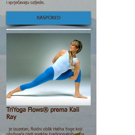
i sprječavaju ozljede.
RASPORED
TriYoga Flows® prema Kali
Ray
je izuzetan, fluidni oblik Hatha Yoge koji
obuhvaća cijeli spektar tradicionalnih yoga