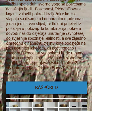
vježbi i spaja duh izvorne yoge sa potrebama
današnjih ljudi. Posebnost TriYogaFlows su
lagani, valoviti pokreti kralježnice koji se
stapaju sa disanjem i odabranim mudrama u
jedan jedinstven slijed, te fluidni prijelazi iz
položaja u položaj. Ta kombinacija pokreta
dovodi nas do osjećaja unutarnje ravnoteže,
do svjesnije spoznaje realnosti, a sve zajedno
čini jednu dinamičnu cjelinu koja podsjeća na
ples ispunjen lakoćom, ali istovremeno i
snagom. Ti meditativni pokreti bude u nama
životnu energiju koja na taj način slobodno
struji tijelom i ispunjava svaku stanicu. Za
više informacija o TriYoga Flows® kliknite
ovdje
RASPORED