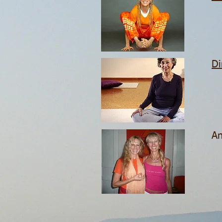
Di
An