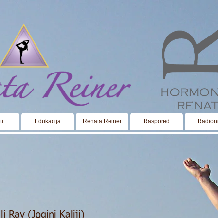
ti
Edukacija
Renata Reiner
Raspored
Radion
li Ray (Jogini Kaliji
)