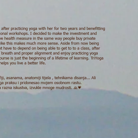
 after practicing yoga with her for two years and benefitting
ional workshops. I decided to make the investment and
ive health measure in the same way people buy private
 like this makes much more sense. Aside from now being
t have to depend on being able to get to to a class, after
f breath and proper alignment and enjoy practicing yoga
urse is just the beginning of a lifetime of learning. TriYoga
 helps you live a better life.
ji, asanama, anatomiji tijela , tehnikama disanja... Ali
yoga praksu i pridonesao mojem osobnom rastu.
ala razna iskustva, izvukle mnoge mudrosti. 🙏💗