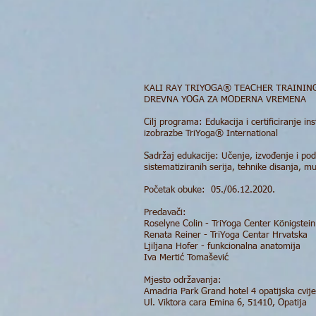
KALI RAY TRIYOGA® TEACHER TRAINING
DREVNA YOGA ZA MODERNA VREMENA
Cilj programa: Edukacija i certificiranje 
izobrazbe TriYoga® International
Sadržaj edukacije: Učenje, izvođenje i po
sistematiziranih serija, tehnike disanja, m
Početak obuke: 05./06.12.2020.
Predavači:
Roselyne Colin - TriYoga Center Königstein
Renata Reiner - TriYoga Centar Hrvatska
Ljiljana Hofer - funkcionalna anatomija
Iva Mertić Tomašević
Mjesto održavanja:
Amadria Park Grand hotel 4 opatijska cvi
Ul. Viktora cara Emina 6, 51410, Opatija