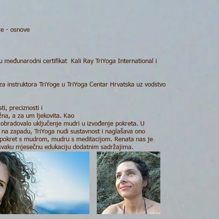
re - osnove
 međunarodni certifikat Kali Ray TriYoga International i
 za instruktora TriYoge u TriYoga Centar Hrvatska uz vodstvo
ti, preciznosti i
ežna, a za um ljekovita. Kao
obradovalo uključenje mudri u izvođenje pokreta. U
de na zapadu, TriYoga nudi sustavnost i naglašava ono
, pokret s mudrom, mudru s meditacijom. Renata nas je
ći svaku mjesečnu edukaciju dodatnim sadržajima.
dno iskustvo u yogi.