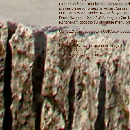
na onoj važnijoj, mentalnoj i duhovnoj razi
prakse bili su joj Snježana Vukas, Sandra 
Dallaghan Adam Rinder, Katiza Satya, Jad
David Swenson, Gabi Božić, Meghan Currie,
Rangnekar) dodatno su obogatile njenu pr
OBAVEZNA prijava putem OBRASCA
budući
Cijena edukacije:
Kontaktirajte nas za više informacija
091 127 2211
renatareiner@gmail.com