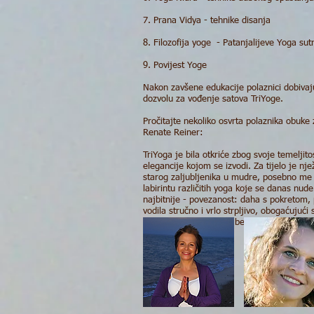
7. Prana Vidya - tehnike disanja
8. Filozofija yoge - Patanjalijeve Yoga sut
9. Povijest Yoge
Nakon zavšene edukacije polaznici dobivaju
dozvolu za vođenje satova TriYoge.
Pročitajte nekoliko osvrta polaznika obuke
Renate Reiner:
TriYoga je bila otkriće zbog svoje temeljitos
elegancije kojom se izvodi. Za tijelo je nj
starog zaljubljenika u mudre, posebno me 
labirintu različitih yoga koje se danas nu
najbitnije - povezanost: daha s pokretom
vodila stručno i vrlo strpljivo, obogaćuju
Preporučam svakome, bez obzira na pretho
I.K. 09/2019
. . .