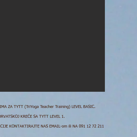
 ZA TYTT (TriYoga Teacher Training) LEVEL BASIC.
HRVATSKOJ KREĆE SA TYTT LEVEL 1.
CIJE KONTAKTIRAJTE NAS EMAIL-om ili NA 091 12 72 211