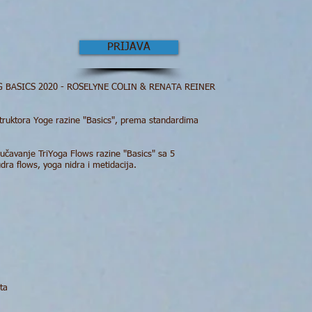
PRIJAVA
 BASICS 2020 - ROSELYNE COLIN & RENATA REINER
instruktora Yoge razine "Basics", prema standardima
dučavanje TriYoga Flows razine "Basics" sa 5
udra flows, yoga nidra i metidacija.
jeta