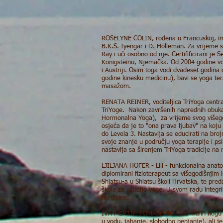
ROSELYNE COLIN, rođena u Francuskoj, ima
B.K.S. Iyengar i D. Holleman. Za vrijeme
Ray i uči osobno od nje. Certifificirani je 
Königsteinu, Njemačka. Od 2004 godine vod
i Austriji. Osim toga vodi dvadeset godina 
godine kinesku medicinu), bavi se yoga t
masažom.
RENATA REINER, voditeljica TriYoga centra
TriYoge. Nakon završenih naprednih obuka
Hormonalna Yoga), za vrijeme svog višego
osjeća da je to "ona prava ljubav" na koju 
do Levela 3. Nastavlja se educirati na bro
svoje znanje u području yoga terapije i psi
nastavlja sa širenjem TriYoga tradicije na
LJILJANA HOFER - Lili - funkcionalna anat
diplomirani fizioterapeut sa višegodišnjim 
Shiatsu-a u Shiatsu školi Hrvatska, te pred
škola za učitelje yoge. U svom radu integrir
medicine.
IVA MERTIĆ TOMAŠEVIĆ - Od malih nogu bavi
u vodu, jahanje, slobodno penjanje), ali je 