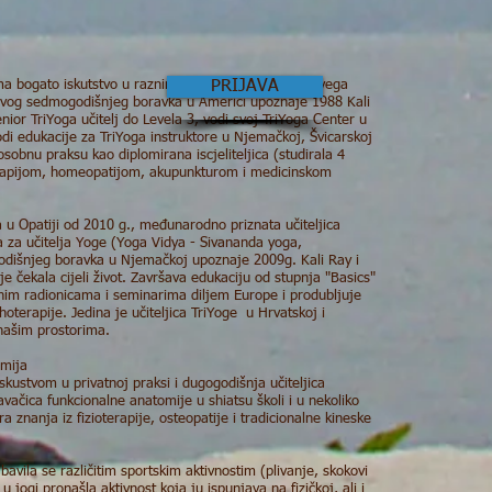
 bogato iskutstvo u raznim stilovima yoge, prije svega
PRIJAVA
 svog sedmogodišnjeg boravka u Americi upoznaje 1988 Kali
Senior TriYoga učitelj do Levela 3, vodi svoj TriYoga Center u
i edukacije za TriYoga instruktore u Njemačkoj, Švicarskoj
osobnu praksu kao diplomirana iscjeliteljica (studirala 4
erapijom, homeopatijom, akupunkturom i medicinskom
 u Opatiji od 2010 g., međunarodno priznata učiteljica
 za učitelja Yoge (Yoga Vidya - Sivananda yoga,
dišnjeg boravka u Njemačkoj upoznaje 2009g. Kali Ray i
je čekala cijeli život. Završava edukaciju od stupnja "Basics"
jnim radionicama i seminarima diljem Europe i produbljuje
hoterapije. Jedina je učiteljica TriYoge u Hrvatskoj i
 našim prostorima.
omija
iskustvom u privatnoj praksi i dugogodišnja učiteljica
avačica funkcionalne anatomije u shiatsu školi i u nekoliko
a znanja iz fizioterapije, osteopatije i tradicionalne kineske
la se različitim sportskim aktivnostim (plivanje, skokovi
u jogi pronašla aktivnost koja ju ispunjava na fizičkoj, ali i