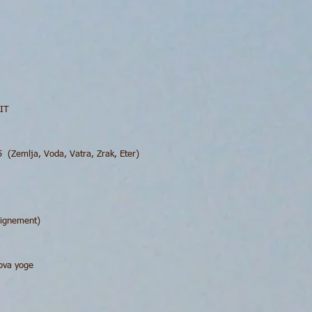
PIT
5 (Zemlja, Voda, Vatra, Zrak, Eter)
lignement)
tova yoge