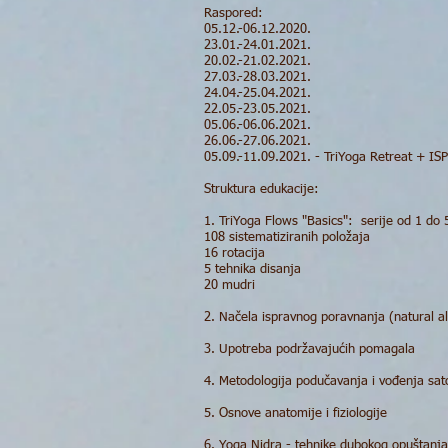
Raspored:
05.12.-06.12.2020.
23.01.-24.01.2021.
20.02.-21.02.2021.
27.03.-28.03.2021.
24.04.-25.04.2021.
22.05.-23.05.2021.
05.06.-06.06.2021.
26.06.-27.06.2021.
05.09.-11.09.2021. - TriYoga Retreat + IS
Struktura edukacije:
1. TriYoga Flows "Basics": serije od 1 do 
108 sistematiziranih položaja
16 rotacija
5 tehnika disanja
20 mudri
2. Načela ispravnog poravnanja (natural a
3. Upotreba podržavajućih pomagala
4. Metodologija podučavanja i vođenja sa
5. Osnove anatomije i fiziologije
6. Yoga Nidra - tehnike dubokog opuštanja