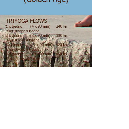
TRIYOGA FLOWS
1 x tjedno (4 x 90 min) 240 kn
iskoristivost 4 tjedna
2 x tjedno (8 x 90 min) 350 kn
iskoristivost 4 tjedna
3 x tjedno (12 x 90 min) 420 kn
iskoristivost 4 tjedna
4 x tjedno (16 x 90 min) 450 kn
iskoristivost 4 tjedna
8 dolazaka (unutar 2mjeseca) 500 kn
iskoristivost 2 mjeseca
"DROP IN" (po dolasku) 75 kn
iskoristivost 1 dolazak
PROBNI SAT GRATIS
GOLDEN AGE
1 x tjedno (4 x 60 min) 160 kn
iskoristivost 4 tjedna
2 x tjedno (8 x 60 min) 240 kn
iskoristivost 4 tjedna