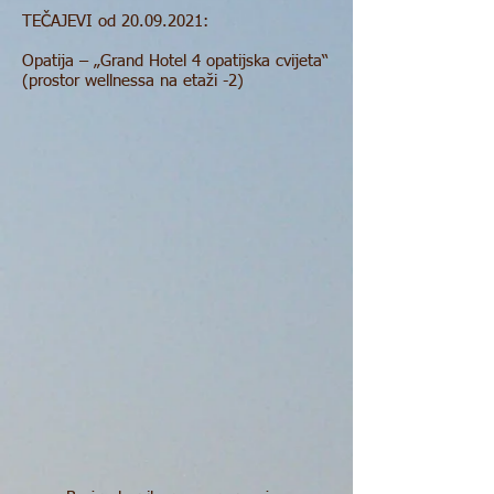
TEČAJEVI od
20.09.2021
:
Opatija – „Grand Hotel 4 opatijska cvijeta“
(prostor wellnessa na etaži -2)