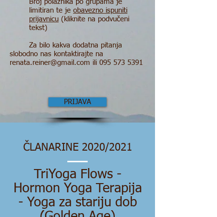
Broj polaznika po grupama je
limitiran te je
obavezno ispuniti
prijavnicu
(kliknite na podvučeni
tekst)
Za bilo kakva dodatna pitanja
slobodno nas kontaktirajte na
renata.reiner@gmail.com
ili
095 573 5391
PRIJAVA
ČLANARINE 2020/2021
TriYoga Flows -
Hormon Yoga Terapija
- Yoga za stariju dob
(Golden Age)